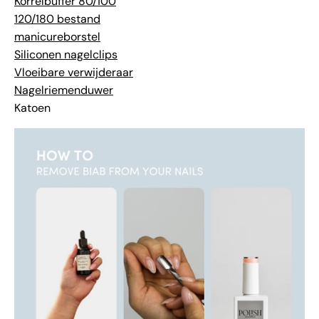
Korrelbuffer 80/100
120/180 bestand
manicureborstel
Siliconen nagelclips
Vloeibare verwijderaar
Nagelriemenduwer
Katoen