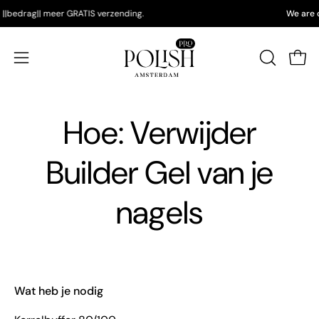
Doorgaan
steed ||bedrag|| meer GRATIS verzending.
We 
naar
artikel
Wink
Navigatiemenu
ZOEKBAL
OPENEN
openen
Hoe: Verwijder
Builder Gel van je
nagels
Wat heb je nodig