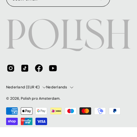
Abonneer
op
onze
nieuwsbrief
Land
Taal
Nederland (EUR €)
Nederlands
© 2026,
Polish pro Amsterdam
.