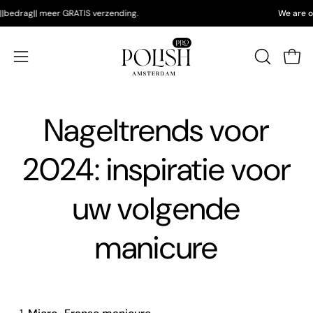
Doorgaan
teed ||bedrag|| meer GRATIS verzending.
We a
naar
artikel
Wink
Navigatiemenu
ZOEKBAL
OPENEN
openen
Nageltrends voor
2024: inspiratie voor
uw volgende
manicure